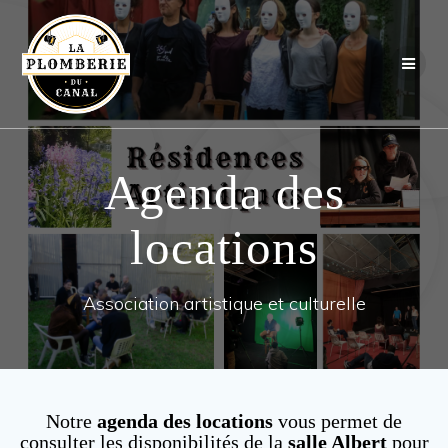
Passer
au
contenu
Agenda des
locations
Association artistique et culturelle
Notre
agenda des locations
vous permet de
consulter les disponibilités de la
salle Albert
pour