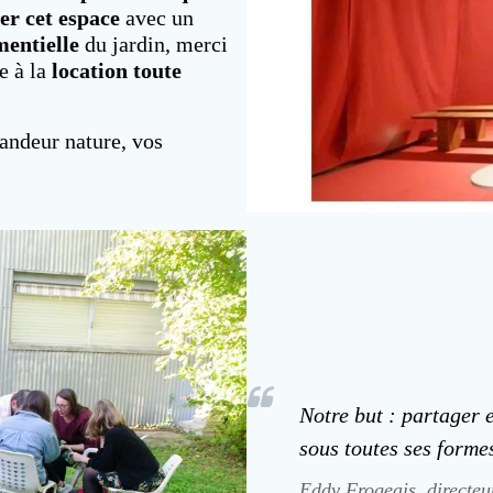
er cet espace
avec un
mentielle
du jardin, merci
e à la
location toute
.
randeur nature, vos
Notre but : partager 
sous toutes ses forme
Eddy Frogeais, directeu