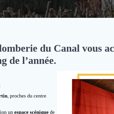
omberie du Canal vous acc
ng de l’année.
:
rtin
, proches du centre
tion un
espace scénique
de