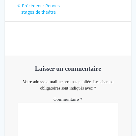
Navigation
Article
Précédent :
Rennes
de
précédent
stages de théâtre
:
l’article
Laisser un commentaire
Votre adresse e-mail ne sera pas publiée.
Les champs
obligatoires sont indiqués avec
*
Commentaire
*